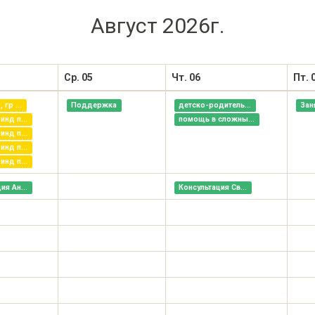
Август 2026г.
Ср. 05
Чт. 06
Пт. 
 гр ...
Поддержка
детско-родитель...
Зан
инд п...
помощь в сложны...
инд п...
инд п...
инд п...
ия Ан...
Консультация Св...