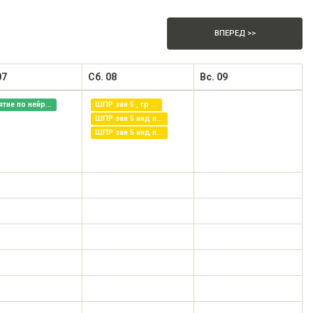
ВПЕРЕД >>
07
Сб. 08
Вс. 09
ятие по нейр...
ШПР зан 5 , гр ...
ШПР зан 5 инд п...
ШПР зан 5 инд п...