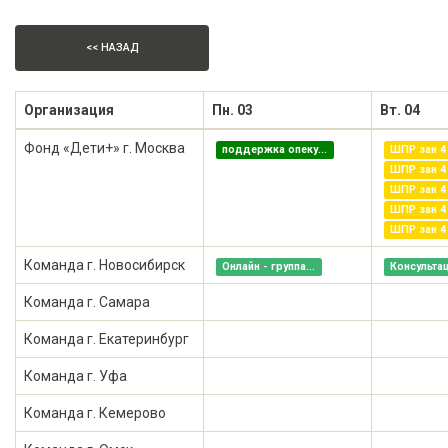
<< НАЗАД
Организация
Пн. 03
Вт. 04
Фонд «Дети+» г. Москва
поддержка опеку...
ШПР зан 4 ,
ШПР зан 4 
ШПР зан 4 
ШПР зан 4 
ШПР зан 4 
Команда г. Новосибирск
Онлайн - группа...
Консультац
Команда г. Самара
Команда г. Екатеринбург
Команда г. Уфа
Команда г. Кемерово